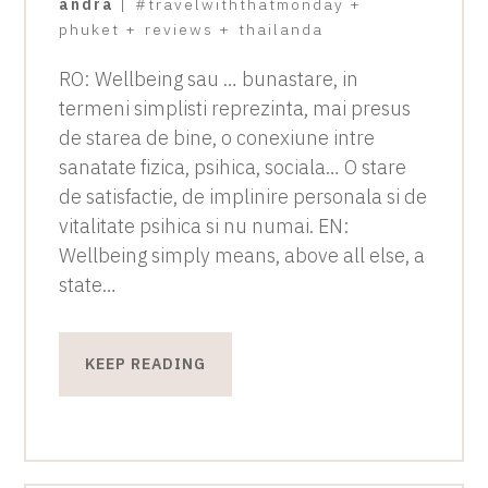
andra
|
#travelwiththatmonday
+
phuket
+
reviews
+
thailanda
RO: Wellbeing sau … bunastare, in
termeni simplisti reprezinta, mai presus
de starea de bine, o conexiune intre
sanatate fizica, psihica, sociala… O stare
de satisfactie, de implinire personala si de
vitalitate psihica si nu numai. EN:
Wellbeing simply means, above all else, a
state…
KEEP READING