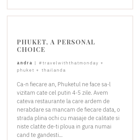
PHUKET, A PERSONAL
CHOICE
andra
|
#travelwiththatmonday
+
phuket
+
thailanda
Ca-n fiecare an, Phuketul ne face sa-l
vizitam cate cel putin 4-5 zile. Avem
cateva restaurante la care ardem de
nerabdare sa mancam de fiecare data, o
strada plina ochi cu masaje de calitate si
niste clatite de-ti ploua in gura numai
cand te gandesti…