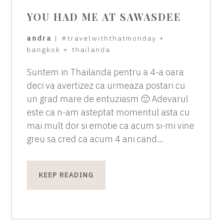
YOU HAD ME AT SAWASDEE
andra
|
#travelwiththatmonday
+
bangkok
+
thailanda
Suntem in Thailanda pentru a 4-a oara
deci va avertizez ca urmeaza postari cu
un grad mare de entuziasm 🙂 Adevarul
este ca n-am asteptat momentul asta cu
mai mult dor si emotie ca acum si-mi vine
greu sa cred ca acum 4 ani cand…
KEEP READING