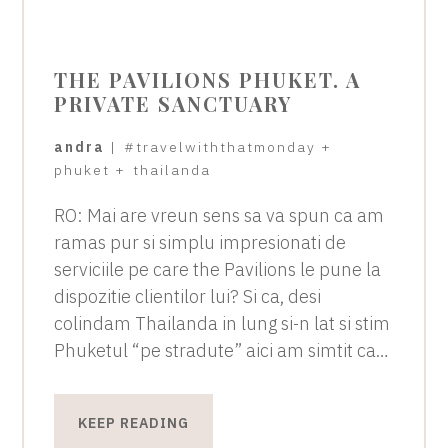
THE PAVILIONS PHUKET. A
PRIVATE SANCTUARY
andra
|
#travelwiththatmonday
+
phuket
+
thailanda
RO: Mai are vreun sens sa va spun ca am
ramas pur si simplu impresionati de
serviciile pe care the Pavilions le pune la
dispozitie clientilor lui? Si ca, desi
colindam Thailanda in lung si-n lat si stim
Phuketul “pe stradute” aici am simtit ca…
KEEP READING