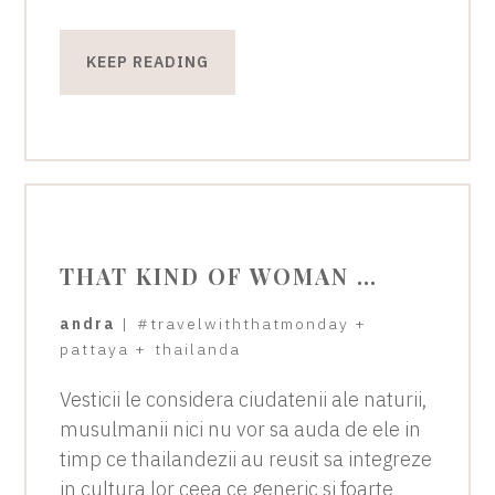
KEEP READING
THAT KIND OF WOMAN …
andra
|
#travelwiththatmonday
+
pattaya
+
thailanda
Vesticii le considera ciudatenii ale naturii,
musulmanii nici nu vor sa auda de ele in
timp ce thailandezii au reusit sa integreze
in cultura lor ceea ce generic si foarte