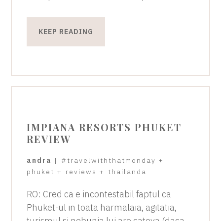
KEEP READING
IMPIANA RESORTS PHUKET
REVIEW
andra
|
#travelwiththatmonday
+
phuket
+
reviews
+
thailanda
RO: Cred ca e incontestabil faptul ca
Phuket-ul in toata harmalaia, agitatia,
turismul si nebunia lui are cateva (daca