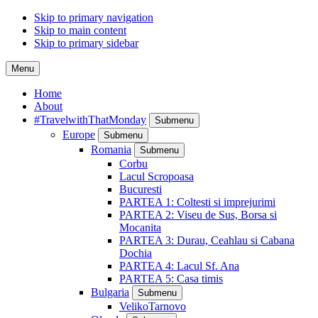
Skip to primary navigation
Skip to main content
Skip to primary sidebar
Menu
Home
About
#TravelwithThatMonday
Submenu
Europe
Submenu
Romania
Submenu
Corbu
Lacul Scropoasa
Bucuresti
PARTEA 1: Coltesti si imprejurimi
PARTEA 2: Viseu de Sus, Borsa si
Mocanita
PARTEA 3: Durau, Ceahlau si Cabana
Dochia
PARTEA 4: Lacul Sf. Ana
PARTEA 5: Casa timis
Bulgaria
Submenu
VelikoTarnovo