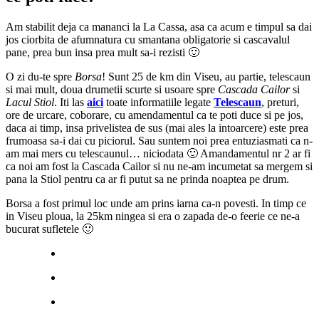
Am stabilit deja ca mananci la La Cassa, asa ca acum e timpul sa dai
jos ciorbita de afumnatura cu smantana obligatorie si cascavalul
pane, prea bun insa prea mult sa-i rezisti 🙂
O zi du-te spre
Borsa
! Sunt 25 de km din Viseu, au partie, telescaun
si mai mult, doua drumetii scurte si usoare spre
Cascada Cailor
si
Lacul Stiol
. Iti las
aici
toate informatiile legate
Telescaun
, preturi,
ore de urcare, coborare, cu amendamentul ca te poti duce si pe jos,
daca ai timp, insa privelistea de sus (mai ales la intoarcere) este prea
frumoasa sa-i dai cu piciorul. Sau suntem noi prea entuziasmati ca n-
am mai mers cu telescaunul… niciodata 🙂 Amandamentul nr 2 ar fi
ca noi am fost la Cascada Cailor si nu ne-am incumetat sa mergem si
pana la Stiol pentru ca ar fi putut sa ne prinda noaptea pe drum.
Borsa a fost primul loc unde am prins iarna ca-n povesti. In timp ce
in Viseu ploua, la 25km ningea si era o zapada de-o feerie ce ne-a
bucurat sufletele 🙂