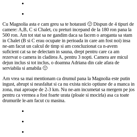
Cu Magnolia asta e cam greu sa te hotarasti 🙂 Dispun de 4 tipuri de
camere: A,B, C si Chalet, cu preturi incepand de la 180 ron pana la
500 ron. Am tot stat sa ne gandim daca sa facem o aroganta sa stam
in Chalet (B si C erau ocupate in perioada in care am fost noi) insa
ne-am facut un calcul de timp si am concluzionat ca n-avem
suficient cat sa ne delectam in sauna, drept pentru care ca am
rezervat o camera in cladirea A, pentru 3 nopti. Camera are micul
dejun inclus si tot inclus, o doamna Adriana din cale afara de
serviabila si amabila 🙂
Am vrea sa mai mentionam ca drumul pana la Magnolia este putin
ingust, abrupt si neasfaltat si ca nu exista nicio optiune de a manca in
zona, mai aproape de 2-3 km. Nu ne-am incumetat sa mergem pe jos
pentru ca vremea a fost foarte urata (ploaie si mocirla) asa ca toate
drumurile le-am facut cu masina.