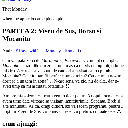
That Monday
when the apple became pineapple
PARTEA 2: Viseu de Sus, Borsa si
Mocanita
Andra
|
#TravelwithThatMonday
+
Romania
Cumva toata zona de
Maramures
,
Bucovina
si cam tot ce implica
Mocanita
si traditiile din zona au ramas ca un vis neimplinit, o lume
mistica. Are rost sa va spun de cate ori am visat ca ma plimb cu
Mocanita? Cate fotografii perfecte am admirat? Cat de mult ne-am
dorit sa ajungem in zona?… N-are sens, va zic, nu de alta, dar n-
aveti timp sa-mi ascultati oftaturile 🙂
Am promis solemn ca acum venim doar pentru 3 nopti, tocmai ca sa
avem timp data viitoare sa vizitam imprejurimile: Sapanta, Breb si
alte minunatii. As ca, dragi cititori, azi va facem programul pentru 3
nopti in Viseu de Sus, cu bune, cu rele, cu preturi, cu toate cele 🙂
cum ajungi: