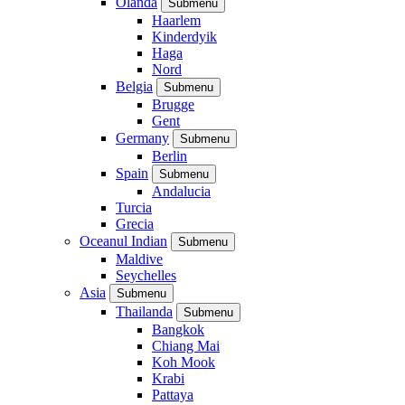
Olanda
Submenu
Haarlem
Kinderdyik
Haga
Nord
Belgia
Submenu
Brugge
Gent
Germany
Submenu
Berlin
Spain
Submenu
Andalucia
Turcia
Grecia
Oceanul Indian
Submenu
Maldive
Seychelles
Asia
Submenu
Thailanda
Submenu
Bangkok
Chiang Mai
Koh Mook
Krabi
Pattaya