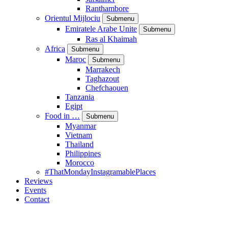
Ranthambore
Orientul Mijlociu
Submenu
Emiratele Arabe Unite
Submenu
Ras al Khaimah
Africa
Submenu
Maroc
Submenu
Marrakech
Taghazout
Chefchaouen
Tanzania
Egipt
Food in …
Submenu
Myanmar
Vietnam
Thailand
Philippines
Morocco
#ThatMondayInstagramablePlaces
Reviews
Events
Contact