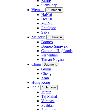
Kratie
SiemReap
Vietnam
Submenu
HaNoi
HoiAn
MuiNe
PhuQuoc
SaPa
Malaezia
Submenu
Borneo
Borneo-Sarawak
Cameron Highlands
Perhentian
Taman Negara
China
Submenu
Guilin
Chengdu
Xian
Hong Kong
India
Submenu
Jaipur
Taj Mahal
Varanasi
Pushkar
Jaisalmer