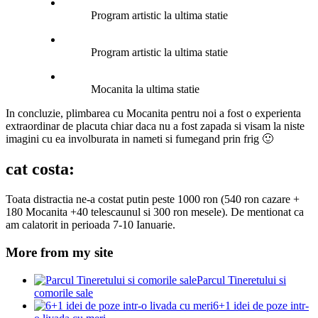
Program artistic la ultima statie
Program artistic la ultima statie
Mocanita la ultima statie
In concluzie, plimbarea cu Mocanita pentru noi a fost o experienta
extraordinar de placuta chiar daca nu a fost zapada si visam la niste
imagini cu ea involburata in nameti si fumegand prin frig 🙂
cat costa:
Toata distractia ne-a costat putin peste 1000 ron (540 ron cazare +
180 Mocanita +40 telescaunul si 300 ron mesele). De mentionat ca
am calatorit in perioada 7-10 Ianuarie.
More from my site
Parcul Tineretului si
comorile sale
6+1 idei de poze intr-