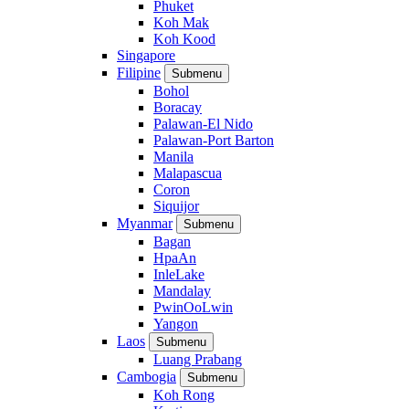
Phuket
Koh Mak
Koh Kood
Singapore
Filipine
Submenu
Bohol
Boracay
Palawan-El Nido
Palawan-Port Barton
Manila
Malapascua
Coron
Siquijor
Myanmar
Submenu
Bagan
HpaAn
InleLake
Mandalay
PwinOoLwin
Yangon
Laos
Submenu
Luang Prabang
Cambogia
Submenu
Koh Rong