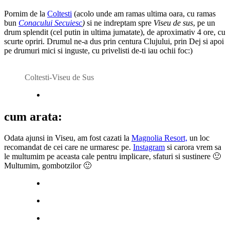
Pornim de la
Coltesti
(acolo unde am ramas ultima oara, cu ramas
bun
Conacului Secuiesc
)
si ne indreptam spre
Viseu de sus
, pe un
drum splendit (cel putin in ultima jumatate), de aproximativ 4 ore, cu
scurte opriri. Drumul ne-a dus prin centura Clujului, prin Dej si apoi
pe drumuri mici si inguste, cu privelisti de-ti iau ochii foc:)
Coltesti-Viseu de Sus
cum arata:
Odata ajunsi in Viseu, am fost cazati la
Magnolia Resort,
un loc
recomandat de cei care ne urmaresc pe.
Instagram
si carora vrem sa
le multumim pe aceasta cale pentru implicare, sfaturi si sustinere 🙂
Multumim, gombotzilor 🙂