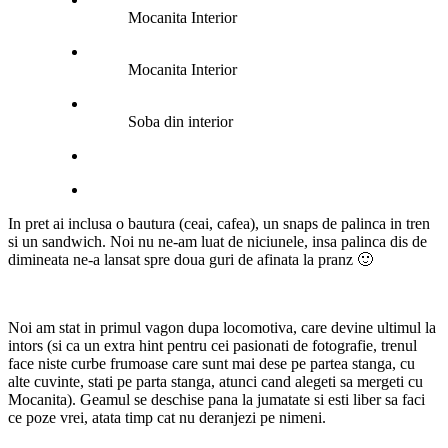
Mocanita Interior
Mocanita Interior
Soba din interior
In pret ai inclusa o bautura (ceai, cafea), un snaps de palinca in tren
si un sandwich. Noi nu ne-am luat de niciunele, insa palinca dis de
dimineata ne-a lansat spre doua guri de afinata la pranz 🙂
Noi am stat in primul vagon dupa locomotiva, care devine ultimul la
intors (si ca un extra hint pentru cei pasionati de fotografie, trenul
face niste curbe frumoase care sunt mai dese pe partea stanga, cu
alte cuvinte, stati pe parta stanga, atunci cand alegeti sa mergeti cu
Mocanita). Geamul se deschise pana la jumatate si esti liber sa faci
ce poze vrei, atata timp cat nu deranjezi pe nimeni.