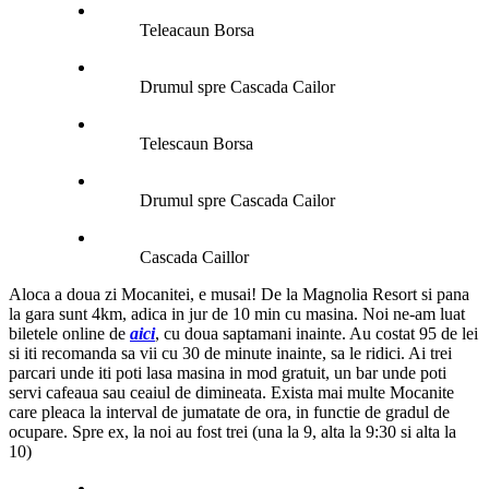
Teleacaun Borsa
Drumul spre Cascada Cailor
Telescaun Borsa
Drumul spre Cascada Cailor
Cascada Caillor
Aloca a doua zi Mocanitei, e musai! De la Magnolia Resort si pana
la gara sunt 4km, adica in jur de 10 min cu masina. Noi ne-am luat
biletele online de
aici
, cu doua saptamani inainte. Au costat 95 de lei
si iti recomanda sa vii cu 30 de minute inainte, sa le ridici. Ai trei
parcari unde iti poti lasa masina in mod gratuit, un bar unde poti
servi cafeaua sau ceaiul de dimineata. Exista mai multe Mocanite
care pleaca la interval de jumatate de ora, in functie de gradul de
ocupare. Spre ex, la noi au fost trei (una la 9, alta la 9:30 si alta la
10)