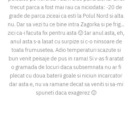
trecut parca a fost mai rau ca niciodata: -20 de
grade de parca ziceai ca esti la Polul Nord si alta
nu. Dar sa vezi tu ce bine intra Zagorka si pe frig…
zici ca-i facuta fix pentru asta 🙂 Iar anul asta, eh,
anul asta s-a lasat cu surpize si c-o ninsoare de
toata frumusetea. Adio temperaturi scazute si
bun venit peisaje de pus in rama! Si v-as fi aratat
o gramada de locuri daca subsemnata nu ar fi
plecat cu doua baterii goale si niciun incarcator
dar asta e, nu va ramane decat sa veniti si sa-mi
spuneti daca exagerez 🙂