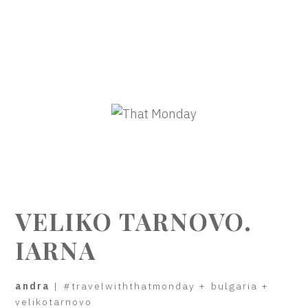
VELIKO TARNOVO.
IARNA
andra
|
#travelwiththatmonday
+
bulgaria
+
velikotarnovo