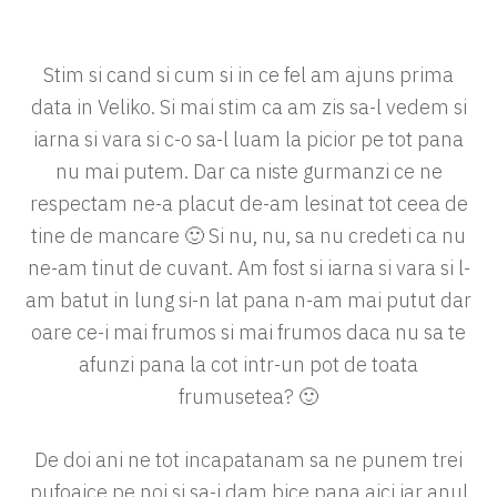
Stim si cand si cum si in ce fel am ajuns prima
data in Veliko. Si mai stim ca am zis sa-l vedem si
iarna si vara si c-o sa-l luam la picior pe tot pana
nu mai putem. Dar ca niste gurmanzi ce ne
respectam ne-a placut de-am lesinat tot ceea de
tine de mancare 🙂 Si nu, nu, sa nu credeti ca nu
ne-am tinut de cuvant. Am fost si iarna si vara si l-
am batut in lung si-n lat pana n-am mai putut dar
oare ce-i mai frumos si mai frumos daca nu sa te
afunzi pana la cot intr-un pot de toata
frumusetea? 🙂
De doi ani ne tot incapatanam sa ne punem trei
pufoaice pe noi si sa-i dam bice pana aici iar anul