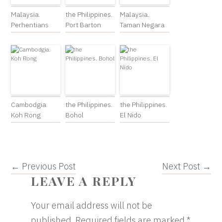
Malaysia.
the Philippines.
Malaysia.
Perhentians
Port Barton
Taman Negara
Cambodgia.
the Philippines.
the Philippines.
Koh Rong
Bohol
El Nido
← Previous Post
Next Post →
READER
LEAVE A REPLY
INTERACTIONS
Your email address will not be
published.
Required fields are marked
*