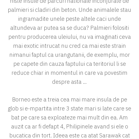
niste insule de parcuri nationale inconjurate de
palmieri si cladiri din beton. Unde animalele stau
ingramadite unele peste altele caci unde
altundeva ar putea sa se duca? Palmieri folositi
pentru producerea uleiului, nu va imaginati ceva
mai exotic intrucat nu cred ca mai este strain
nimanui faptul ca urangutanii, de exemplu, mor
pe capete din cauza faptului ca teritoriul li se
reduce chiar in momentul in care va povestim
despre asta …
Borneo este a treia cea mai mare insula de pe
glob si e-mpartita intre 3 state mari si late care se
bat pe care sa exploateze mai mult din ea. Am
auzit ca ar fi defapt 4, Philipinele avand si ele o
bucatica din tort. Ideea este ca atat Sarawak cat