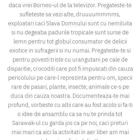
daca vrei Borneo-ul de la televizor. Pregateste-te
sufleteste sa vezi alte, druuuummmms,
exploatari caci Slava Domnului sunt cu nemiluita
si nu degeaba padurile tropicale sunt surse de
lemn pentru tot globul consumator de delicii
exotice in sufragerii si nu numai. Pregateste-te si
pentru povesti triste cu urangutani pe cale de
disparitie, crocodili care pot fi impuscati din cauza
pericolului pe care-l reprezinta pentru om, specii
rare de pasari, plante, insecte, animale ce-s pe
duca din cauza noastra. Documenteaza-te mai
profund, vorbeste cu altii care au fost acolo si fa-ti
o idee de ansamblu ca sa nu te prinda tot
Sarawak-ul cu garda jos ca pe noi, caci preturi
mai mari ca aici la activitati in aer liber am mai