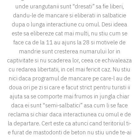
unde urangutanii sunt “dresati” sa fie liberi,
dandu-le de mancare si eliberati in salbaticie
dupa o lunga interactiune cu omul. Desi ideea
este sa elibereze cat mai multi, nu stiu cum se
face ca de la 11 au ajuns la 28 si motivele de
mandrie sunt cresterea numarului lor in
captivitate si nu scaderea lor, ceea ce echivaleaza
cu redarea libertatii, in cel mai fericit caz. Nu stiu
nici daca programul de mancare pe care-l au de
doua ori pe zi si care e facut strict pentru turisti ii
ajuta sa se comporte mai frumos in jungla chiar
daca ei sunt “semi-salbatici” asa cum li se face
reclama si chiar daca interactiunea cu omul e de
la departare. Cert este ca atunci cand teritoriul ti-
e furat de mastodonti de beton nu stiu unde te-ai