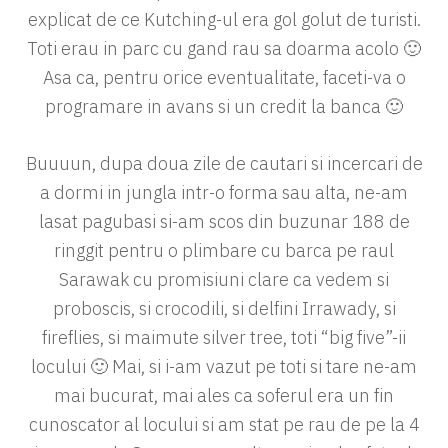
explicat de ce Kutching-ul era gol golut de turisti.
Toti erau in parc cu gand rau sa doarma acolo 🙂
Asa ca, pentru orice eventualitate, faceti-va o
programare in avans si un credit la banca 🙂
Buuuun, dupa doua zile de cautari si incercari de
a dormi in jungla intr-o forma sau alta, ne-am
lasat pagubasi si-am scos din buzunar 188 de
ringgit pentru o plimbare cu barca pe raul
Sarawak cu promisiuni clare ca vedem si
proboscis, si crocodili, si delfini Irrawady, si
fireflies, si maimute silver tree, toti “big five”-ii
locului 🙂 Mai, si i-am vazut pe toti si tare ne-am
mai bucurat, mai ales ca soferul era un fin
cunoscator al locului si am stat pe rau de pe la 4