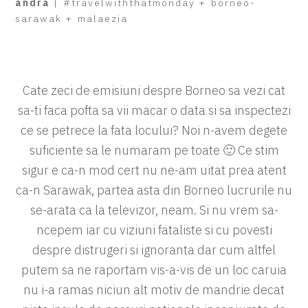
andra
|
#travelwiththatmonday
+
borneo-
sarawak
+
malaezia
Cate zeci de emisiuni despre Borneo sa vezi cat
sa-ti faca pofta sa vii macar o data si sa inspectezi
ce se petrece la fata locului? Noi n-avem degete
suficiente sa le numaram pe toate 🙂 Ce stim
sigur e ca-n mod cert nu ne-am uitat prea atent
ca-n Sarawak, partea asta din Borneo lucrurile nu
se-arata ca la televizor, neam. Si nu vrem sa-
ncepem iar cu viziuni fataliste si cu povesti
despre distrugeri si ignoranta dar cum altfel
putem sa ne raportam vis-a-vis de un loc caruia
nu i-a ramas niciun alt motiv de mandrie decat