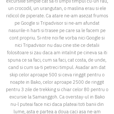
excursiile simple cat sa-ti umpli timpul cu-un rau,
un crocodil, un urangutan, o maslina erau si ele
ridicol de piperate. Ca atare ne-am asezat frumos
pe Google si Tripadvisor si ne-am afundat
nasurile-n harti si trasee pe care sa le facem pe
cont propriu. Si-ntre noi fie vorba nici Google si
nici Tripadvisor nu dau cine stie ce detalii
folositoare si zau daca am intalnit pe cineva sa iti
spuna ce sa faci, cum sa faci, cat costa, de unde,
cand si cum sa-ti petreci timpul. Asadar am dat
skip celor aproape 500 si ceva ringgit pentru o
noapte in Bako, celor aproape 2500 de ringgit
pentru 3 zile de trekking si chiar celor 80 pentru o
excursie la Samanggoh. Ca overstay-ul in Bako
nu-l puteai face nici daca plateai toti banii din
lume, asta e partea a doua caci asa ne-am