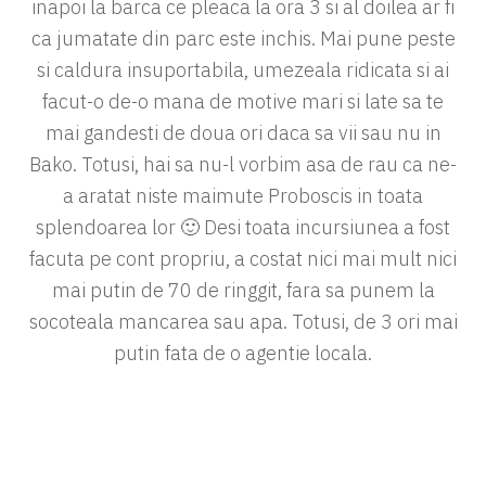
inapoi la barca ce pleaca la ora 3 si al doilea ar fi
ca jumatate din parc este inchis. Mai pune peste
si caldura insuportabila, umezeala ridicata si ai
facut-o de-o mana de motive mari si late sa te
mai gandesti de doua ori daca sa vii sau nu in
Bako. Totusi, hai sa nu-l vorbim asa de rau ca ne-
a aratat niste maimute Proboscis in toata
splendoarea lor 🙂 Desi toata incursiunea a fost
facuta pe cont propriu, a costat nici mai mult nici
mai putin de 70 de ringgit, fara sa punem la
socoteala mancarea sau apa. Totusi, de 3 ori mai
putin fata de o agentie locala.