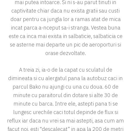
mai putea intoarce. Si ni s-au parut tinuti in
captivitate chiar daca nu exista gratii sau custi
doar pentru ca jungla lor a ramas atat de mica
incat parca a-nceput sa-i stranga. Vestea buna
este ca inca mai exista in salbaticie, salbaticia ce
se asterne mai departe un pic de aeroporturi si
orase dezvoltate.
A treia zi, ia-o de la capat cu sculatul de
dimineata si cu alergatul pana la autobuz caci in
parcul Bako nu ajungi cu una cu doua. 60 de
minute cu paraitorul din dotare si alte 30 de
minute cu barca. Intre ele, astepti pana ti se
lungesc urechile caci totul depinde de flux si
reflux iar daca nu vrei sa mai astepti, asa cum am
facut noi, esti “descalecat” in apa la 200 de metri