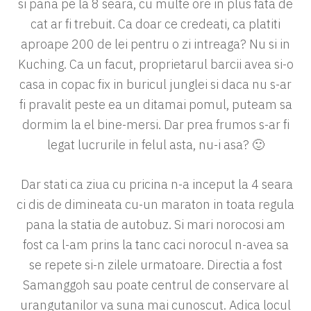
si pana pe la 8 seara, cu multe ore in plus fata de
cat ar fi trebuit. Ca doar ce credeati, ca platiti
aproape 200 de lei pentru o zi intreaga? Nu si in
Kuching. Ca un facut, proprietarul barcii avea si-o
casa in copac fix in buricul junglei si daca nu s-ar
fi pravalit peste ea un ditamai pomul, puteam sa
dormim la el bine-mersi. Dar prea frumos s-ar fi
legat lucrurile in felul asta, nu-i asa? 🙂
Dar stati ca ziua cu pricina n-a inceput la 4 seara
ci dis de dimineata cu-un maraton in toata regula
pana la statia de autobuz. Si mari norocosi am
fost ca l-am prins la tanc caci norocul n-avea sa
se repete si-n zilele urmatoare. Directia a fost
Samanggoh sau poate centrul de conservare al
urangutanilor va suna mai cunoscut. Adica locul