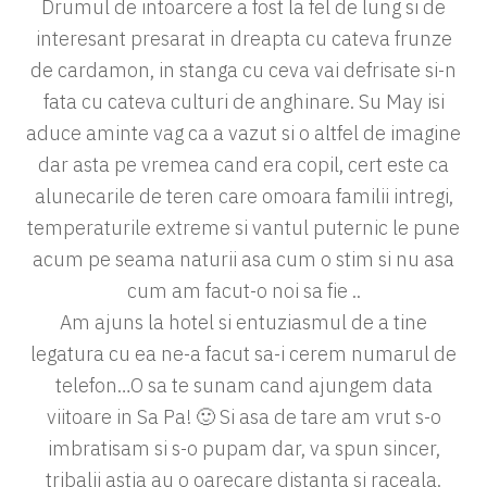
Drumul de intoarcere a fost la fel de lung si de
interesant presarat in dreapta cu cateva frunze
de cardamon, in stanga cu ceva vai defrisate si-n
fata cu cateva culturi de anghinare. Su May isi
aduce aminte vag ca a vazut si o altfel de imagine
dar asta pe vremea cand era copil, cert este ca
alunecarile de teren care omoara familii intregi,
temperaturile extreme si vantul puternic le pune
acum pe seama naturii asa cum o stim si nu asa
cum am facut-o noi sa fie ..
Am ajuns la hotel si entuziasmul de a tine
legatura cu ea ne-a facut sa-i cerem numarul de
telefon…O sa te sunam cand ajungem data
viitoare in Sa Pa! 🙂 Si asa de tare am vrut s-o
imbratisam si s-o pupam dar, va spun sincer,
tribalii astia au o oarecare distanta si raceala.