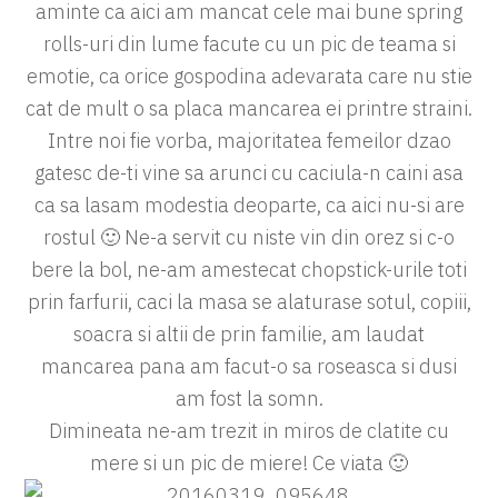
aminte ca aici am mancat cele mai bune spring
rolls-uri din lume facute cu un pic de teama si
emotie, ca orice gospodina adevarata care nu stie
cat de mult o sa placa mancarea ei printre straini.
Intre noi fie vorba, majoritatea femeilor dzao
gatesc de-ti vine sa arunci cu caciula-n caini asa
ca sa lasam modestia deoparte, ca aici nu-si are
rostul 🙂 Ne-a servit cu niste vin din orez si c-o
bere la bol, ne-am amestecat chopstick-urile toti
prin farfurii, caci la masa se alaturase sotul, copiii,
soacra si altii de prin familie, am laudat
mancarea pana am facut-o sa roseasca si dusi
am fost la somn.
Dimineata ne-am trezit in miros de clatite cu
mere si un pic de miere! Ce viata 🙂