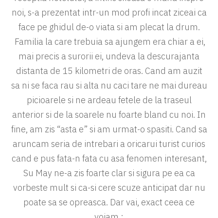
noi, s-a prezentat intr-un mod profi incat ziceai ca
face pe ghidul de-o viata si am plecat la drum.
Familia la care trebuia sa ajungem era chiar a ei,
mai precis a surorii ei, undeva la descurajanta
distanta de 15 kilometri de oras. Cand am auzit
sa ni se faca rau si alta nu caci tare ne mai dureau
picioarele si ne ardeau fetele de la traseul
anterior si de la soarele nu foarte bland cu noi. In
fine, am zis “asta e” si am urmat-o spasiti. Cand sa
aruncam seria de intrebari a oricarui turist curios
cand e pus fata-n fata cu asa fenomen interesant,
Su May ne-a zis foarte clar si sigura pe ea ca
vorbeste mult si ca-si cere scuze anticipat dar nu
poate sa se opreasca. Dar vai, exact ceea ce
voiam :