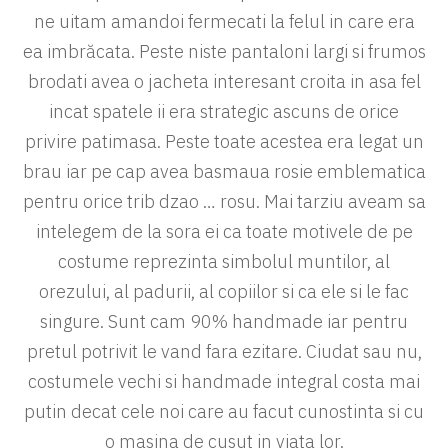
ne uitam amandoi fermecati la felul in care era
ea imbrăcata. Peste niste pantaloni largi si frumos
brodati avea o jacheta interesant croita in asa fel
incat spatele ii era strategic ascuns de orice
privire patimasa. Peste toate acestea era legat un
brau iar pe cap avea basmaua rosie emblematica
pentru orice trib dzao … rosu. Mai tarziu aveam sa
intelegem de la sora ei ca toate motivele de pe
costume reprezinta simbolul muntilor, al
orezului, al padurii, al copiilor si ca ele si le fac
singure. Sunt cam 90% handmade iar pentru
pretul potrivit le vand fara ezitare. Ciudat sau nu,
costumele vechi si handmade integral costa mai
putin decat cele noi care au facut cunostinta si cu
o masina de cusut in viata lor.