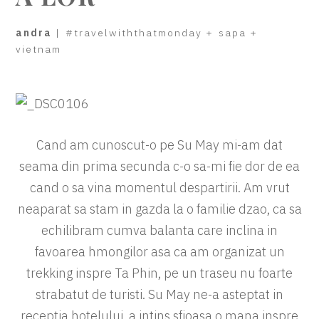
andra
|
#travelwiththatmonday
+
sapa
+
vietnam
Cand am cunoscut-o pe Su May mi-am dat
seama din prima secunda c-o sa-mi fie dor de ea
cand o sa vina momentul despartirii. Am vrut
neaparat sa stam in gazda la o familie dzao, ca sa
echilibram cumva balanta care inclina in
favoarea hmongilor asa ca am organizat un
trekking inspre Ta Phin, pe un traseu nu foarte
strabatut de turisti. Su May ne-a asteptat in
receptia hotelului, a intins sfioasa o mana inspre