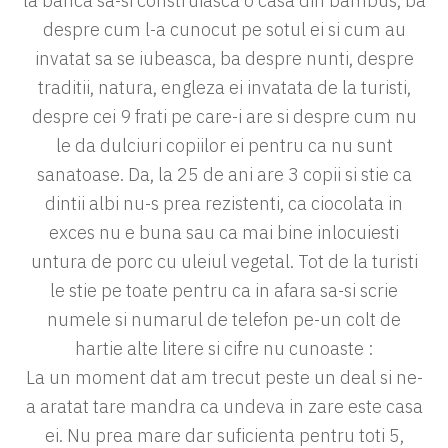
la banca sa-si construiasca o casa din bambus, ba
despre cum l-a cunocut pe sotul ei si cum au
invatat sa se iubeasca, ba despre nunti, despre
traditii, natura, engleza ei invatata de la turisti,
despre cei 9 frati pe care-i are si despre cum nu
le da dulciuri copiilor ei pentru ca nu sunt
sanatoase. Da, la 25 de ani are 3 copii si stie ca
dintii albi nu-s prea rezistenti, ca ciocolata in
exces nu e buna sau ca mai bine inlocuiesti
untura de porc cu uleiul vegetal. Tot de la turisti
le stie pe toate pentru ca in afara sa-si scrie
numele si numarul de telefon pe-un colt de
hartie alte litere si cifre nu cunoaste :
La un moment dat am trecut peste un deal si ne-
a aratat tare mandra ca undeva in zare este casa
ei. Nu prea mare dar suficienta pentru toti 5,