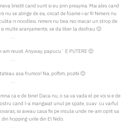
va linistit cand sunt si eu prin preajma. Mai ales cand
 nu se atinge de ea, oricat de foame i-ar fi! Nimeni nu
culita-n noodlesi, nimeni nu bea nici macar un strop de
 si multe aranjamente, se da liber la desfrau 🙂
…
 n-am reusit. Anyway, papucu` E PUTERE 🙂
…
ateau asa frumos! Na, poftim, pozitii 🙂
…
na ca e de bine! Daca nu, o sa va vada el pe voi si e de
nostru cand l-a mangaiat unul pe spate, suav cu varful
ovaras, isi aveau casa fix pe insula unde ne-am oprit sa
din hopping-urile din El Nido.
…