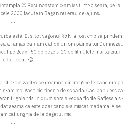
intampla 🙂 Recunoastem c-am iesit intr-o seara, pe la
a cele 2000 facute in Bagan nu erau de-ajuns.
…
rba asta. El si tot vagonul 🙂 N-a fost chip sa prindem
area a ramas pan-am dat de un om painea lui Dumnezeu
icut pe geam. 50 de poze si 20 de filmulete mai tarziu, i-
redat locul 🙂
…
e citi c-am zarit-o pe doamna din imagine fix cand era pe
 n-am mai gasit nici tipenie de soparla. Caci banuiesc ca
ron Highlands, in drum spre a vedea florile Raflessia si-
am dat seama ce este doar cand s-a miscat madama. A se
am cat unghia de la degetul mic.
…