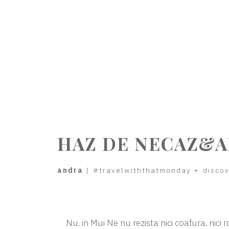
HAZ DE NECAZ&A
andra
|
#travelwiththatmonday
+
disco
Nu, in Mui Ne nu rezista nici coafura, nici 