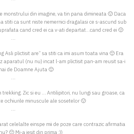
 monstrului din imagine, va tin pana dimineata 🙂 Daca
 sa stiti ca sunt niste nemernici dragalasi ce s-ascund sub
 suprafata cand cred ei ca v-ati departat…cand cred ei 🙂
…
sli plictisit are” sa stiti ca imi asum toata vina 🙂 Era
z aparatul (nu nu) incat l-am plictisit pan-am reusit sa-i
mai de Doamne Ajuta 🙂
…
 trekking. Zic si eu … Antilipitori, nu lungi sau groase, ca
te ochiurile minuscule ale sosetelor 🙂
…
arat celelalte einspe mii de poze care contrazic afirmatia
u? 🙂 Mi-a iesit din prima :))