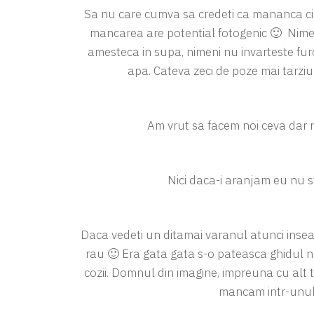
Sa nu care cumva sa credeti ca mananca cine
mancarea are potential fotogenic 🙂 Nimeni
amesteca in supa, nimeni nu invarteste fur
apa. Cateva zeci de poze mai tarziu
Am vrut sa facem noi ceva dar
Nici daca-i aranjam eu nu st
Daca vedeti un ditamai varanul atunci inseam
rau 🙂 Era gata gata s-o pateasca ghidul 
cozii. Domnul din imagine, impreuna cu alt t
mancam intr-unul 