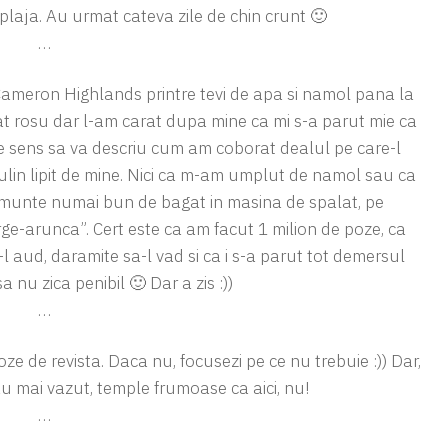
 plaja. Au urmat cateva zile de chin crunt 🙂
…
 Cameron Highlands printre tevi de apa si namol pana la
at rosu dar l-am carat dupa mine ca mi s-a parut mie ca
e sens sa va descriu cum am coborat dealul pe care-l
 ciulin lipit de mine. Nici ca m-am umplut de namol sau ca
munte numai bun de bagat in masina de spalat, pe
e-arunca”. Cert este ca am facut 1 milion de poze, ca
l aud, daramite sa-l vad si ca i s-a parut tot demersul
a nu zica penibil 🙂 Dar a zis :))
…
poze de revista. Daca nu, focusezi pe ce nu trebuie :)) Dar,
au mai vazut, temple frumoase ca aici, nu!
…