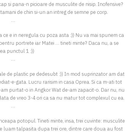
cap si pana-n picioare de musculite de nisip. Inofensive?
tamani de chin si-un an intreg de semne pe corp.
…
ma ce e in neregula cu poza asta :)) Nu va mai spunem ca
v pentru portrete iar Matei … tineti minte? Daca nu, a se
ea punctul 1 :))
…
dale de plastic pe dedesubt :)) In mod suprinzator am dat
ediat-e-gata. Lucru rarisim in casa Oprea. Si ca m-ati tot
si-am purtat-o in Angkor Wat de-am zapacit-o. Dar nu, nu
odata de vreo 3-4 ori ca sa nu matur tot complexul cu ea.
…
inceapa potopul. Tineti minte, insa, trei cuvinte: musculite
ne luam talpasita dupa trei ore, dintre care doua au fost