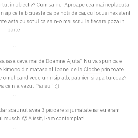
sertul in obiectiv? Cum sa nu
Aproape cea mai neplacuta
nisip ce te biciueste ca pe hotii de cai, cu focus inexistent
minte asta cu sotul ca sa n-o mai scriu la fiecare poza in
parte
…
a sa iasa ceva mai de Doamne Ajuta? Nu va spun ca e
de kimono din matase al Ioanei de la
Cloche
prin toate
ce omul cand vede un nisip alb, palmieri si apa turcoaz?
a ce n-a vazut Parisu` :))
…
ar scaunul avea 3 picioare si jumatate iar eu eram
l muschi 🙂 A iesit, l-am contemplat!
…