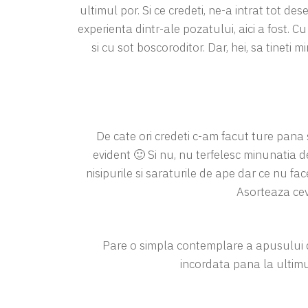
ultimul por. Si ce credeti, ne-a intrat tot de
experienta dintr-ale pozatului, aici a fost. Cu 
si cu sot boscoroditor. Dar, hei, sa tineti 
De cate ori credeti c-am facut ture pan
evident 🙂 Si nu, nu terfelesc minunatia 
nisipurile si saraturile de ape dar ce nu fa
Asorteaza cev
Pare o simpla contemplare a apusului d
incordata pana la ultimu