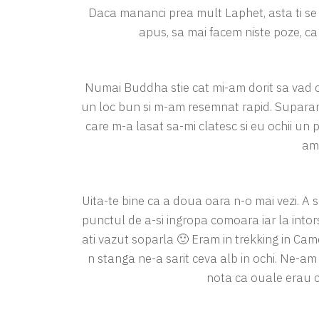
Daca mananci prea mult Laphet, asta ti se 
apus, sa mai facem niste poze, c
Numai Buddha stie cat mi-am dorit sa vad cu
un loc bun si m-am resemnat rapid. Supar
care m-a lasat sa-mi clatesc si eu ochii un p
am 
Uita-te bine ca a doua oara n-o mai vezi. A s
punctul de a-si ingropa comoara iar la intors
ati vazut soparla 🙂 Eram in trekking in Came
n stanga ne-a sarit ceva alb in ochi. Ne-
nota ca ouale erau c