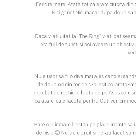
Fericire mare! Atata tot ca eram ciupita din 
Nici gand! Nici macar dupa doua sap
Daca v-ati uitat la “The Ring” v-ati dat sea
era full de turisti si noi aveam un obiecti
ved
Nu e usor sa fii o diva mai ales cand ai san
de doua ori din rochie si-a iesit colorata-im
intrebat de rochie, e luata de pe Asos.com 
ca atare, ca e facuta pentru Gulliveri ci inn
Pare o plimbare linistita pe plaja, inainte sa 
de nisip 🙂 Ne-au ciuruit si ne-au facut sa 