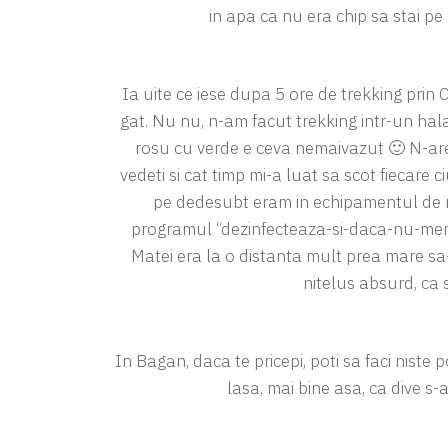
in apa ca nu era chip sa stai pe
Ia uite ce iese dupa 5 ore de trekking prin
gat. Nu nu, n-am facut trekking intr-un hal
rosu cu verde e ceva nemaivazut 🙂 N-ar
vedeti si cat timp mi-a luat sa scot fiecare
pe dedesubt eram in echipamentul de 
programul “dezinfecteaza-si-daca-nu-merg
Matei era la o distanta mult prea mare sa-
nitelus absurd, ca s
In Bagan, daca te pricepi, poti sa faci niste 
lasa, mai bine asa, ca dive s-