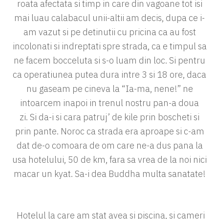
roata afectata si timp in care din vagoane tot isi
mai luau calabacul unii-altii am decis, dupa ce i-
am vazut si pe detinutii cu pricina ca au fost
incolonati si indreptati spre strada, ca e timpul sa
ne facem bocceluta si s-o luam din loc. Si pentru
ca operatiunea putea dura intre 3 si 18 ore, daca
nu gaseam pe cineva la “Ia-ma, nene!” ne
intoarcem inapoi in trenul nostru pan-a doua
zi. Si da-i si cara patruj’ de kile prin boscheti si
prin pante. Noroc ca strada era aproape si c-am
dat de-o comoara de om care ne-a dus pana la
usa hotelului, 50 de km, fara sa vrea de la noi nici
macar un kyat. Sa-i dea Buddha multa sanatate!
Hotelul la care am stat avea si piscina, si cameri