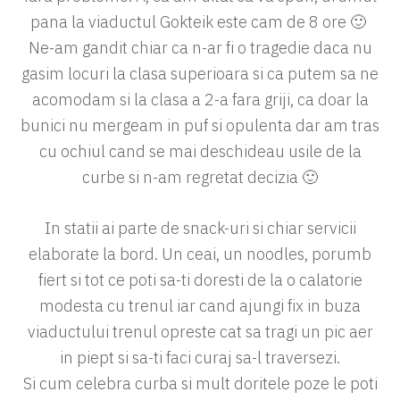
pana la viaductul Gokteik este cam de 8 ore 🙂
Ne-am gandit chiar ca n-ar fi o tragedie daca nu
gasim locuri la clasa superioara si ca putem sa ne
acomodam si la clasa a 2-a fara griji, ca doar la
bunici nu mergeam in puf si opulenta dar am tras
cu ochiul cand se mai deschideau usile de la
curbe si n-am regretat decizia 🙂
In statii ai parte de snack-uri si chiar servicii
elaborate la bord. Un ceai, un noodles, porumb
fiert si tot ce poti sa-ti doresti de la o calatorie
modesta cu trenul iar cand ajungi fix in buza
viaductului trenul opreste cat sa tragi un pic aer
in piept si sa-ti faci curaj sa-l traversezi.
Si cum celebra curba si mult doritele poze le poti