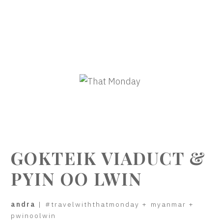
GOKTEIK VIADUCT &
PYIN OO LWIN
andra
|
#travelwiththatmonday
+
myanmar
+
pwinoolwin