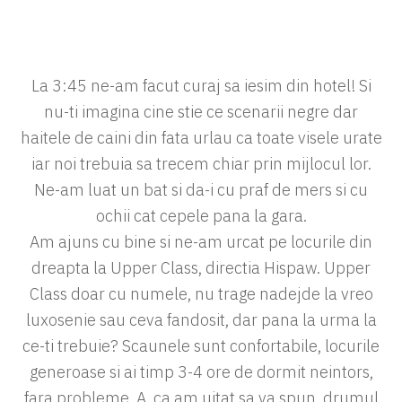
La 3:45 ne-am facut curaj sa iesim din hotel! Si
nu-ti imagina cine stie ce scenarii negre dar
haitele de caini din fata urlau ca toate visele urate
iar noi trebuia sa trecem chiar prin mijlocul lor.
Ne-am luat un bat si da-i cu praf de mers si cu
ochii cat cepele pana la gara.
Am ajuns cu bine si ne-am urcat pe locurile din
dreapta la Upper Class, directia Hispaw. Upper
Class doar cu numele, nu trage nadejde la vreo
luxosenie sau ceva fandosit, dar pana la urma la
ce-ti trebuie? Scaunele sunt confortabile, locurile
generoase si ai timp 3-4 ore de dormit neintors,
fara probleme. A, ca am uitat sa va spun, drumul