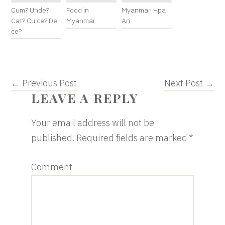
Cum? Unde?
Food in
Myanmar. Hpa
Cat? Cu ce? De
Myanmar
An
ce?
← Previous Post
Next Post →
READER
LEAVE A REPLY
INTERACTIONS
Your email address will not be
published.
Required fields are marked
*
Comment