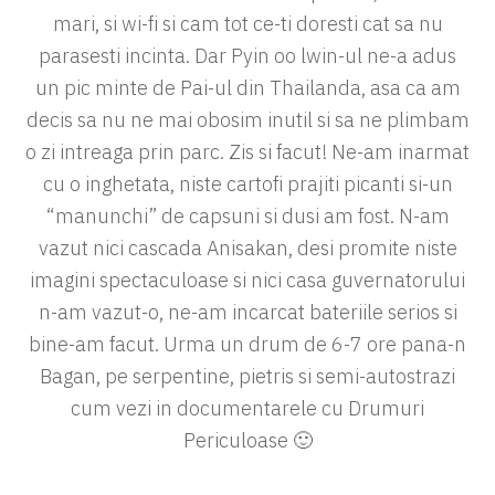
mari, si wi-fi si cam tot ce-ti doresti cat sa nu
parasesti incinta. Dar Pyin oo lwin-ul ne-a adus
un pic minte de Pai-ul din Thailanda, asa ca am
decis sa nu ne mai obosim inutil si sa ne plimbam
o zi intreaga prin parc. Zis si facut! Ne-am inarmat
cu o inghetata, niste cartofi prajiti picanti si-un
“manunchi” de capsuni si dusi am fost. N-am
vazut nici cascada Anisakan, desi promite niste
imagini spectaculoase si nici casa guvernatorului
n-am vazut-o, ne-am incarcat bateriile serios si
bine-am facut. Urma un drum de 6-7 ore pana-n
Bagan, pe serpentine, pietris si semi-autostrazi
cum vezi in documentarele cu Drumuri
Periculoase 🙂