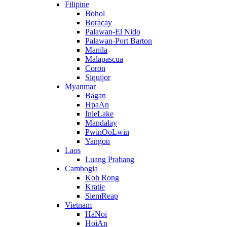
Filipine
Bohol
Boracay
Palawan-El Nido
Palawan-Port Barton
Manila
Malapascua
Coron
Siquijor
Myanmar
Bagan
HpaAn
InleLake
Mandalay
PwinOoLwin
Yangon
Laos
Luang Prabang
Cambogia
Koh Rong
Kratie
SiemReap
Vietnam
HaNoi
HoiAn