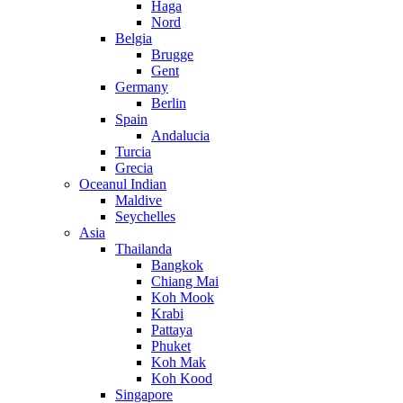
Haga
Nord
Belgia
Brugge
Gent
Germany
Berlin
Spain
Andalucia
Turcia
Grecia
Oceanul Indian
Maldive
Seychelles
Asia
Thailanda
Bangkok
Chiang Mai
Koh Mook
Krabi
Pattaya
Phuket
Koh Mak
Koh Kood
Singapore