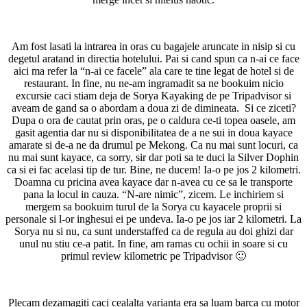
Am fost lasati la intrarea in oras cu bagajele aruncate in nisip si cu
degetul aratand in directia hotelului. Pai si cand spun ca n-ai ce face
aici ma refer la “n-ai ce facele” ala care te tine legat de hotel si de
restaurant. In fine, nu ne-am ingramadit sa ne bookuim nicio
excursie caci stiam deja de Sorya Kayaking de pe Tripadvisor si
aveam de gand sa o abordam a doua zi de dimineata. Si ce ziceti?
Dupa o ora de cautat prin oras, pe o caldura ce-ti topea oasele, am
gasit agentia dar nu si disponibilitatea de a ne sui in doua kayace
amarate si de-a ne da drumul pe Mekong. Ca nu mai sunt locuri, ca
nu mai sunt kayace, ca sorry, sir dar poti sa te duci la Silver Dophin
ca si ei fac acelasi tip de tur. Bine, ne ducem! Ia-o pe jos 2 kilometri.
Doamna cu pricina avea kayace dar n-avea cu ce sa le transporte
pana la locul in cauza. “N-are nimic”, zicem. Le inchiriem si
mergem sa bookuim turul de la Sorya cu kayacele proprii si
personale si l-or inghesui ei pe undeva. Ia-o pe jos iar 2 kilometri. La
Sorya nu si nu, ca sunt understaffed ca de regula au doi ghizi dar
unul nu stiu ce-a patit. In fine, am ramas cu ochii in soare si cu
primul review kilometric pe Tripadvisor 🙂
Plecam dezamagiti caci cealalta varianta era sa luam barca cu motor