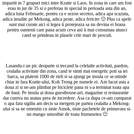
impartit in 7 grupuri mici intre Kratie si Laos. In zona in care am fost
erau in jur de 35 si o preferau in special in perioada asta din an,
adica luna Februarie, pentru ca e sezon secetos, adica apa scazuta,
adica insulite pe Mekong, adica peste, adica fericire 🙂 Plus ca apele
sunt mai curate aici si legea ii protejeaza sa nu devina ei hrana
pentru oamenii care pana acum ceva ani ii mai consumau atunci
cand se prindeau in plasele cele mari de pescuit.
Lasandu-i un pic deoparte si trecand la celelalte activitati, pardon,
cealalta activitate din zona, cand te simti mai energetic poti sa iei
barca, sa platesti 1000 de rieli si sa ajungi pe insula ce se-ntinde
chiar in fara Kratie-ului, Koh Trong pe numele ei. Am facut asta a
doua zi si ne-am plimbat pe biciclete pana ni s-a terminat toata apa
de baut. Pe insula ai doua guesthouse-uri, magazine si restaurante
dar cumva nu aratau prea de incredere. Asa ca dupa ce-am cumparat
o apa fara sigiliu am decis sa mergem pe partea cealalta a Mekong-
ului si sa ne omenim cu niste Amok, niste pachetele de primavara si-
un mango smoothie de toata frumusetea 🙂