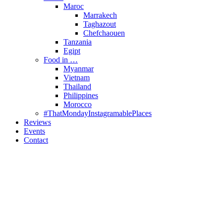
Maroc
Marrakech
Taghazout
Chefchaouen
Tanzania
Egipt
Food in …
Myanmar
Vietnam
Thailand
Philippines
Morocco
#ThatMondayInstagramablePlaces
Reviews
Events
Contact