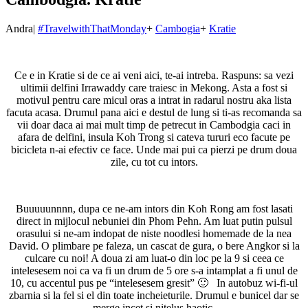
Andra
|
#TravelwithThatMonday
+
Cambogia
+
Kratie
Ce e in Kratie si de ce ai veni aici, te-ai intreba. Raspuns: sa vezi
ultimii delfini Irrawaddy care traiesc in Mekong. Asta a fost si
motivul pentru care micul oras a intrat in radarul nostru aka lista
facuta acasa. Drumul pana aici e destul de lung si ti-as recomanda sa
vii doar daca ai mai mult timp de petrecut in Cambodgia caci in
afara de delfini, insula Koh Trong si cateva tururi eco facute pe
bicicleta n-ai efectiv ce face. Unde mai pui ca pierzi pe drum doua
zile, cu tot cu intors.
Buuuuunnnn, dupa ce ne-am intors din Koh Rong am fost lasati
direct in mijlocul nebuniei din Phom Pehn. Am luat putin pulsul
orasului si ne-am indopat de niste noodlesi homemade de la nea
David. O plimbare pe faleza, un cascat de gura, o bere Angkor si la
culcare cu noi! A doua zi am luat-o din loc pe la 9 si ceea ce
intelesesem noi ca va fi un drum de 5 ore s-a intamplat a fi unul de
10, cu accentul pus pe “intelesesem gresit” 🙂 In autobuz wi-fi-ul
zbarnia si la fel si el din toate incheieturile. Drumul e bunicel dar se
merge incet si nitelus haotic.