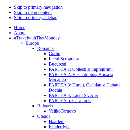
Skip to primary navigation
Skip to main content
Skip to primary sidebar
Home
About
#TravelwithThatMonday
Europe
Romania
Corbu
Lacul Scropoasa
Bucuresti
PARTEA 1: Coltesti si imprejurimi
PARTEA 2: Viseu de Sus, Borsa si
Mocanita
PARTEA 3: Durau, Ceahlau si Cabana
Dochia
PARTEA 4: Lacul Sf. Ana
PARTEA 5: Casa timis
Bulgaria
VelikoTarnovo
Olanda
Haarlem
Kinderdyik