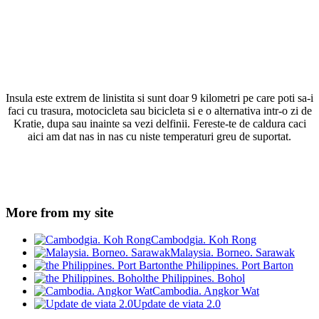
Insula este extrem de linistita si sunt doar 9 kilometri pe care poti sa-i
faci cu trasura, motocicleta sau bicicleta si e o alternativa intr-o zi de
Kratie, dupa sau inainte sa vezi delfinii. Fereste-te de caldura caci
aici am dat nas in nas cu niste temperaturi greu de suportat.
More from my site
Cambodgia. Koh Rong
Malaysia. Borneo. Sarawak
the Philippines. Port Barton
the Philippines. Bohol
Cambodia. Angkor Wat
Update de viata 2.0