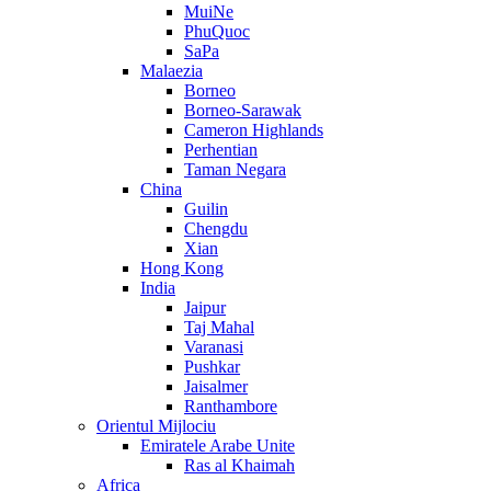
MuiNe
PhuQuoc
SaPa
Malaezia
Borneo
Borneo-Sarawak
Cameron Highlands
Perhentian
Taman Negara
China
Guilin
Chengdu
Xian
Hong Kong
India
Jaipur
Taj Mahal
Varanasi
Pushkar
Jaisalmer
Ranthambore
Orientul Mijlociu
Emiratele Arabe Unite
Ras al Khaimah
Africa