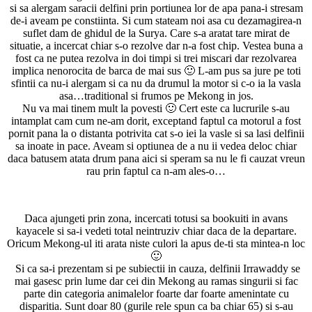
si sa alergam saracii delfini prin portiunea lor de apa pana-i stresam
de-i aveam pe constiinta. Si cum stateam noi asa cu dezamagirea-n
suflet dam de ghidul de la Surya. Care s-a aratat tare mirat de
situatie, a incercat chiar s-o rezolve dar n-a fost chip. Vestea buna a
fost ca ne putea rezolva in doi timpi si trei miscari dar rezolvarea
implica nenorocita de barca de mai sus 🙂 L-am pus sa jure pe toti
sfintii ca nu-i alergam si ca nu da drumul la motor si c-o ia la vasla
asa…traditional si frumos pe Mekong in jos.
Nu va mai tinem mult la povesti 🙂 Cert este ca lucrurile s-au
intamplat cam cum ne-am dorit, exceptand faptul ca motorul a fost
pornit pana la o distanta potrivita cat s-o iei la vasle si sa lasi delfinii
sa inoate in pace. Aveam si optiunea de a nu ii vedea deloc chiar
daca batusem atata drum pana aici si speram sa nu le fi cauzat vreun
rau prin faptul ca n-am ales-o…
Daca ajungeti prin zona, incercati totusi sa bookuiti in avans
kayacele si sa-i vedeti total neintruziv chiar daca de la departare.
Oricum Mekong-ul iti arata niste culori la apus de-ti sta mintea-n loc
🙂
Si ca sa-i prezentam si pe subiectii in cauza, delfinii Irrawaddy se
mai gasesc prin lume dar cei din Mekong au ramas singurii si fac
parte din categoria animalelor foarte dar foarte amenintate cu
disparitia. Sunt doar 80 (gurile rele spun ca ba chiar 65) si s-au