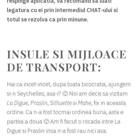
respinge aplicatia, va recomand sa luati
legatura cu ei prin intermediul CHAT-ului si
totul se rezolva ca prin minune.
INSULE SI MIJLOACE
DE TRANSPORT:
Hai ca incet-incet, dupa toata birocratia, ajungem
si-n Seychelles, asa-i? 🙂 Noi am decis sa vizitam
La Digue
,
Praslin
,
Silhuette
si
Mahe
, fix in aceasta
ordine. Ca n-a fost tocmai ordinea buna, asta e
partea a doua 🙂 Am fi facut o rocada intre La
Digue si Praslin insa n-a fost rau nici asa.