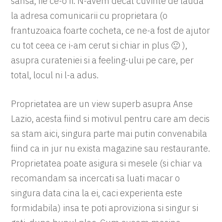
sansa, fie ce-o fi. N-avem decat cuvinte de lauda
la adresa comunicarii cu proprietara (o
frantuzoaica foarte cocheta, ce ne-a fost de ajutor
cu tot ceea ce i-am cerut si chiar in plus 🙂 ),
asupra curateniei si a feeling-ului pe care, per
total, locul ni l-a adus.
Proprietatea are un view superb asupra Anse
Lazio, acesta fiind si motivul pentru care am decis
sa stam aici, singura parte mai putin convenabila
fiind ca in jur nu exista magazine sau restaurante.
Proprietatea poate asigura si mesele (si chiar va
recomandam sa incercati sa luati macar o
singura data cina la ei, caci experienta este
formidabila) insa te poti aproviziona si singur si