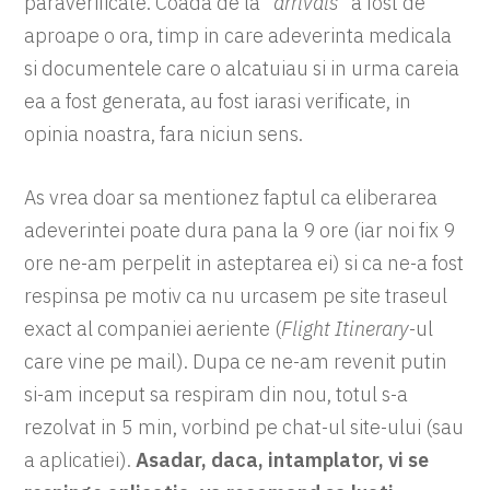
paraverificate. Coada de la “
arrivals
” a fost de
aproape o ora, timp in care adeverinta medicala
si documentele care o alcatuiau si in urma careia
ea a fost generata, au fost iarasi verificate, in
opinia noastra, fara niciun sens.
As vrea doar sa mentionez faptul ca eliberarea
adeverintei poate dura pana la 9 ore (iar noi fix 9
ore ne-am perpelit in asteptarea ei) si ca ne-a fost
respinsa pe motiv ca nu urcasem pe site traseul
exact al companiei aeriente (
Flight Itinerary
-ul
care vine pe mail). Dupa ce ne-am revenit putin
si-am inceput sa respiram din nou, totul s-a
rezolvat in 5 min, vorbind pe chat-ul site-ului (sau
a aplicatiei).
Asadar, daca, intamplator, vi se