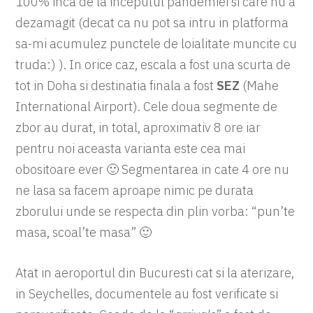
100% inca de la inceputul pandemiei si care nu a
dezamagit (decat ca nu pot sa intru in platforma
sa-mi acumulez punctele de loialitate muncite cu
truda:) ). In orice caz, escala a fost una scurta de
tot in Doha si destinatia finala a fost
SEZ
(Mahe
International Airport). Cele doua segmente de
zbor au durat, in total, aproximativ 8 ore iar
pentru noi aceasta varianta este cea mai
obositoare ever 🙂 Segmentarea in cate 4 ore nu
ne lasa sa facem aproape nimic pe durata
zborului unde se respecta din plin vorba: “pun’te
masa, scoal’te masa” 🙂
Atat in aeroportul din Bucuresti cat si la aterizare,
in Seychelles, documentele au fost verificate si