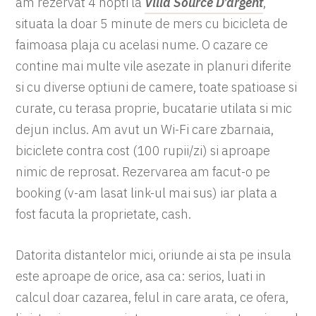
am rezervat 4 nopti la
Villa Source D’argent
,
situata la doar 5 minute de mers cu bicicleta de
faimoasa plaja cu acelasi nume. O cazare ce
contine mai multe vile asezate in planuri diferite
si cu diverse optiuni de camere, toate spatioase si
curate, cu terasa proprie, bucatarie utilata si mic
dejun inclus. Am avut un Wi-Fi care zbarnaia,
biciclete contra cost (100 rupii/zi) si aproape
nimic de reprosat. Rezervarea am facut-o pe
booking (v-am lasat link-ul mai sus) iar plata a
fost facuta la proprietate, cash.
Datorita distantelor mici, oriunde ai sta pe insula
este aproape de orice, asa ca: serios, luati in
calcul doar cazarea, felul in care arata, ce ofera,