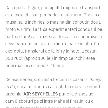
Daca pe La Digue, principalul mijloc de transport
este bicicleta sau per pedes-ul atunci in Praslin e
musai sa iti inchiriezi o masina din cel putin doua
motive. Primul ar fi sa experimentezi condusul pe
partea stanga a strazii si al doilea sa economisesti
ceva bani dati pe taxi-uri dintr-o parte in alta. Ca
exemplu, transferul de la ferry la hotel a costat
300 rupii (aprox 100 lei) in timp ce inchirierea
unei masini costa pe zi 40 eur.
De asemenea, si cu asta trecem la cazari si
things
to do
, daca nu doriti sa asteptati pana vi se intind
urechile,
A
IR SEYCHELLES
pune la dispozitie
cam 8 zboruri pe zi intre Mahe si Praslin, cu o