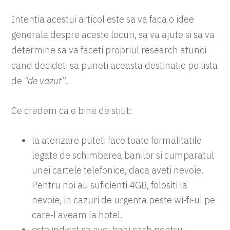
Intentia acestui articol este sa va faca o idee
generala despre aceste locuri, sa va ajute si sa va
determine sa va faceti propriul research atunci
cand decideti sa puneti aceasta destinatie pe lista
de
“de vazut”
.
Ce credem ca e bine de stiut:
la aterizare puteti face toate formalitatile
legate de schimbarea banilor si cumparatul
unei cartele telefonice, daca aveti nevoie.
Pentru noi au suficienti 4GB, folositi la
nevoie, in cazuri de urgenta peste wi-fi-ul pe
care-l aveam la hotel.
este indicat sa avei bani cash pentru