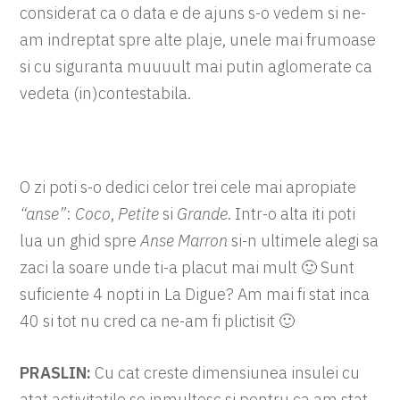
considerat ca o data e de ajuns s-o vedem si ne-
am indreptat spre alte plaje, unele mai frumoase
si cu siguranta muuuult mai putin aglomerate ca
vedeta (in)contestabila.
O zi poti s-o dedici celor trei cele mai apropiate
“anse”
:
Coco
,
Petite
si
Grande
. Intr-o alta iti poti
lua un ghid spre
Anse Marron
si-n ultimele alegi sa
zaci la soare unde ti-a placut mai mult 🙂 Sunt
suficiente 4 nopti in La Digue? Am mai fi stat inca
40 si tot nu cred ca ne-am fi plictisit 🙂
PRASLIN:
Cu cat creste dimensiunea insulei cu
atat activitatile se inmultesc si pentru ca am stat