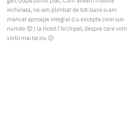
gati, dupa bunul plac. Cum aveam masina
inchiriata, ne-am plimbat de toti banii si am
mancat aproape integral (cu excepta cinei sus
numite 🙂 ) la Hotel l’Archipel, despre care vom
vorbi mai tarziu 🙂