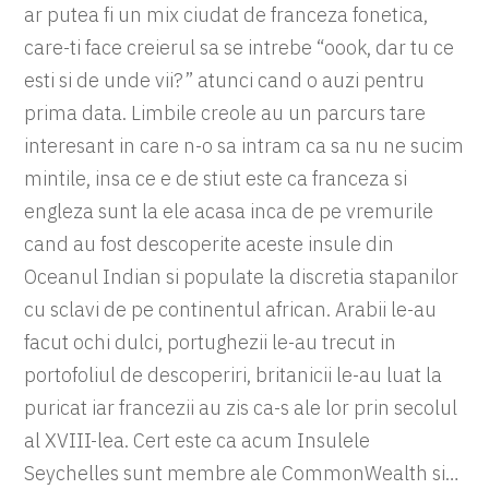
ar putea fi un mix ciudat de franceza fonetica,
care-ti face creierul sa se intrebe “oook, dar tu ce
esti si de unde vii?” atunci cand o auzi pentru
prima data. Limbile creole au un parcurs tare
interesant in care n-o sa intram ca sa nu ne sucim
mintile, insa ce e de stiut este ca franceza si
engleza sunt la ele acasa inca de pe vremurile
cand au fost descoperite aceste insule din
Oceanul Indian si populate la discretia stapanilor
cu sclavi de pe continentul african. Arabii le-au
facut ochi dulci, portughezii le-au trecut in
portofoliul de descoperiri, britanicii le-au luat la
puricat iar francezii au zis ca-s ale lor prin secolul
al XVIII-lea. Cert este ca acum Insulele
Seychelles sunt membre ale CommonWealth si…