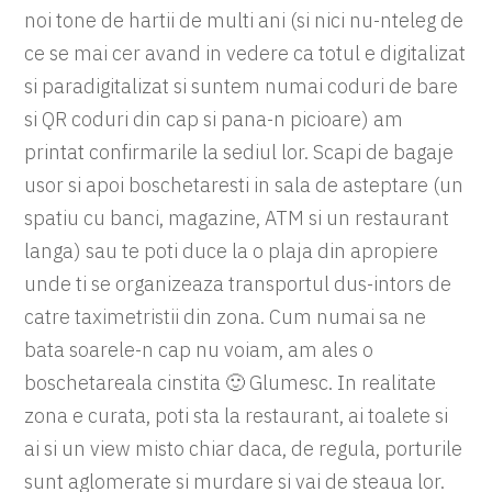
noi tone de hartii de multi ani (si nici nu-nteleg de
ce se mai cer avand in vedere ca totul e digitalizat
si paradigitalizat si suntem numai coduri de bare
si QR coduri din cap si pana-n picioare) am
printat confirmarile la sediul lor. Scapi de bagaje
usor si apoi boschetaresti in sala de asteptare (un
spatiu cu banci, magazine, ATM si un restaurant
langa) sau te poti duce la o plaja din apropiere
unde ti se organizeaza transportul dus-intors de
catre taximetristii din zona. Cum numai sa ne
bata soarele-n cap nu voiam, am ales o
boschetareala cinstita 🙂 Glumesc. In realitate
zona e curata, poti sta la restaurant, ai toalete si
ai si un view misto chiar daca, de regula, porturile
sunt aglomerate si murdare si vai de steaua lor.