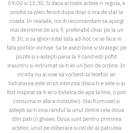
09:00 si 11:30. Si daca ai toate actele-n regula, e
posibil sa pleci fericit dupa doar o ora de stat la
coada. In realiate, noi iti recomandam sa ajungi
mai devreme de ora 9, preferabil chiar pe la un
8:30, si sa ignori total lista ad-hoc ce se face in
fata portilor inchise. Sa te asezi bine si strategic pe
pozitii si s-astepti pana la 9 cand esti poftit
inauntru si indrumat sa-ti iei un bon de ordine. In
incinta nu ai voie sa vorbesti la telefon iar
hidratarea este strict interzisa (daca ti-e sete si ai
fost inspirat sa-ti iei o butelca de apa la tine, o poti
consuma in afara institutiei). Stai frumusel si
astepti sa-ti vina randul la unul dintre cele doua
(din patru) ghisee. Doua sunt pentru primirea
actelor, unul pe eliberare si cel de-al patrulea