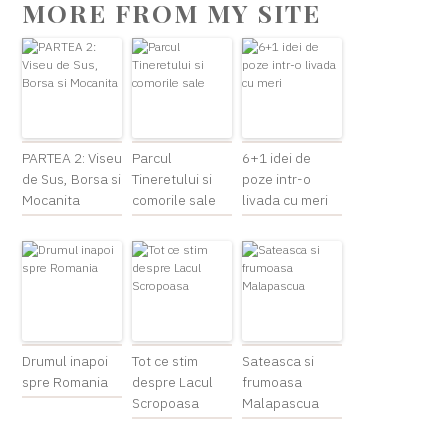
MORE FROM MY SITE
PARTEA 2: Viseu
Parcul
6+1 idei de
de Sus, Borsa si
Tineretului si
poze intr-o
Mocanita
comorile sale
livada cu meri
Drumul inapoi
Tot ce stim
Sateasca si
spre Romania
despre Lacul
frumoasa
Scropoasa
Malapascua