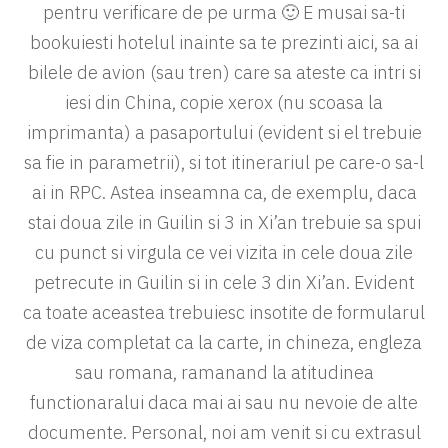
pentru verificare de pe urma 🙂 E musai sa-ti
bookuiesti hotelul inainte sa te prezinti aici, sa ai
bilele de avion (sau tren) care sa ateste ca intri si
iesi din China, copie xerox (nu scoasa la
imprimanta) a pasaportului (evident si el trebuie
sa fie in parametrii), si tot itinerariul pe care-o sa-l
ai in RPC. Astea inseamna ca, de exemplu, daca
stai doua zile in Guilin si 3 in Xi’an trebuie sa spui
cu punct si virgula ce vei vizita in cele doua zile
petrecute in Guilin si in cele 3 din Xi’an. Evident
ca toate aceastea trebuiesc insotite de formularul
de viza completat ca la carte, in chineza, engleza
sau romana, ramanand la atitudinea
functionaralui daca mai ai sau nu nevoie de alte
documente. Personal, noi am venit si cu extrasul