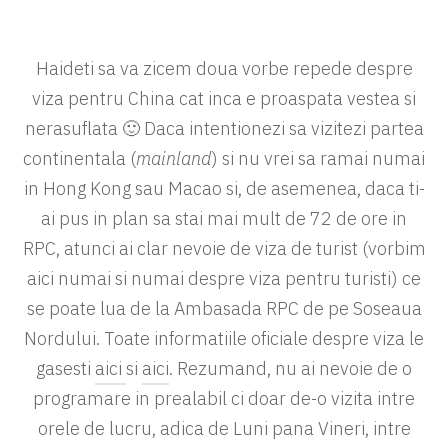
Haideti sa va zicem doua vorbe repede despre
viza pentru China cat inca e proaspata vestea si
nerasuflata 🙂 Daca intentionezi sa vizitezi partea
continentala (
mainland
) si nu vrei sa ramai numai
in Hong Kong sau Macao si, de asemenea, daca ti-
ai pus in plan sa stai mai mult de 72 de ore in
RPC, atunci ai clar nevoie de viza de turist (vorbim
aici numai si numai despre viza pentru turisti) ce
se poate lua de la Ambasada RPC de pe Soseaua
Nordului. Toate informatiile oficiale despre viza le
gasesti
aici
si
aici
. Rezumand, nu ai nevoie de o
programare in prealabil ci doar de-o vizita intre
orele de lucru, adica de Luni pana Vineri, intre