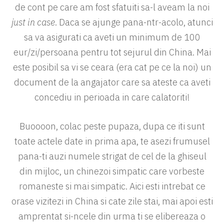
de cont pe care am fost sfatuiti sa-l aveam la noi
just in case
. Daca se ajunge pana-ntr-acolo, atunci
sa va asigurati ca aveti un minimum de 100
eur/zi/persoana pentru tot sejurul din China. Mai
este posibil sa vi se ceara (era cat pe ce la noi) un
document de la angajator care sa ateste ca aveti
concediu in perioada in care calatoriti!
Buoooon, colac peste pupaza, dupa ce iti sunt
toate actele date in prima apa, te asezi frumusel
pana-ti auzi numele strigat de cel de la ghiseul
din mijloc, un chinezoi simpatic care vorbeste
romaneste si mai simpatic. Aici esti intrebat ce
orase vizitezi in China si cate zile stai, mai apoi esti
amprentat si-ncele din urma ti se elibereaza o