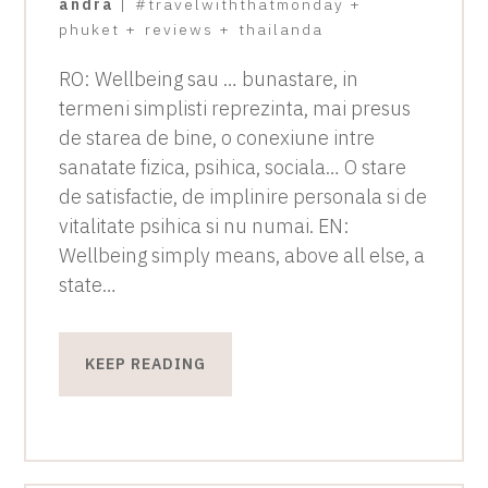
andra
|
#travelwiththatmonday
+
phuket
+
reviews
+
thailanda
RO: Wellbeing sau … bunastare, in
termeni simplisti reprezinta, mai presus
de starea de bine, o conexiune intre
sanatate fizica, psihica, sociala… O stare
de satisfactie, de implinire personala si de
vitalitate psihica si nu numai. EN:
Wellbeing simply means, above all else, a
state…
KEEP READING