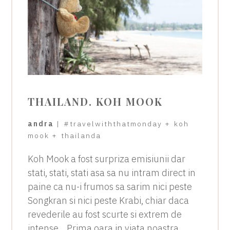
THAILAND. KOH MOOK
andra
|
#travelwiththatmonday
+
koh
mook
+
thailanda
Koh Mook a fost surpriza emisiunii dar
stati, stati, stati asa sa nu intram direct in
paine ca nu-i frumos sa sarim nici peste
Songkran si nici peste Krabi, chiar daca
revederile au fost scurte si extrem de
intense. . Prima oara in viata noastra…