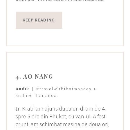
KEEP READING
4. AO NANG
andra
|
#travelwiththatmonday
+
krabi
+
thailanda
In Krabi am ajuns dupa un drum de 4
spre 5 ore din Phuket, cu van-ul. A fost
crunt, am schimbat masina de doua ori,