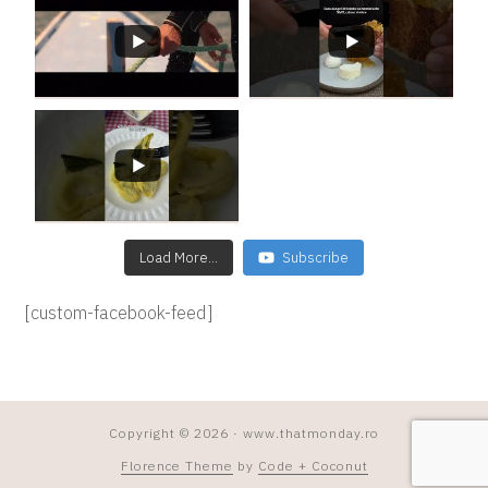
Load More...
Subscribe
[custom-facebook-feed]
Copyright © 2026 · www.thatmonday.ro
Florence Theme
by
Code + Coconut