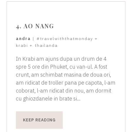
4. AO NANG
andra
|
#travelwiththatmonday
+
krabi
+
thailanda
In Krabi am ajuns dupa un drum de 4
spre 5 ore din Phuket, cu van-ul. A fost
crunt, am schimbat masina de doua ori,
am ridicat de troller pana pe capota, l-am
coborat, l-am ridicat din nou, am dormit
cu ghiozdanele in brate si…
KEEP READING