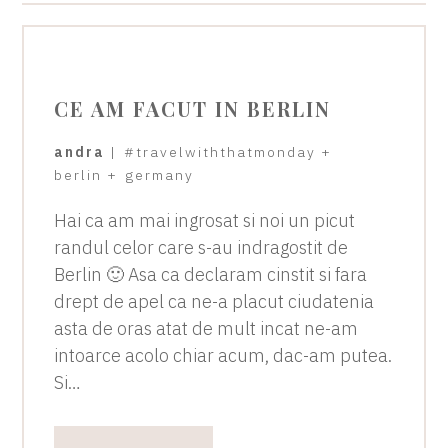
CE AM FACUT IN BERLIN
andra
|
#travelwiththatmonday
+
berlin
+
germany
Hai ca am mai ingrosat si noi un picut
randul celor care s-au indragostit de
Berlin 🙂 Asa ca declaram cinstit si fara
drept de apel ca ne-a placut ciudatenia
asta de oras atat de mult incat ne-am
intoarce acolo chiar acum, dac-am putea.
Si…