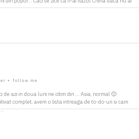
i din popor… Caci se zice ca n-ai vazut China daca nu ai
ver
+
follow me
de azi in doua luni ne citim din … Asia, normal 🙂
itivat complet, avem o lista intreaga de to-do-uri si cam
r…