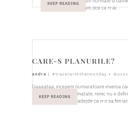
Chengdu, aia cu trenuri normale si oamen
KEEP READING
vizitat Xi’An-ul si noi am zice ca n-ai…
CARE-S PLANURILE?
andra
|
#travelwiththatmonday
+
disco
Gaaaataa, incepem numaratoare inversa caci 
Traseul e facut pe jumatate, nimic nu e defin
KEEP READING
multe in gand. Trag nadejde ca n-o sa fim ia