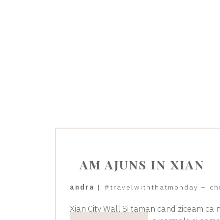
AM AJUNS IN XIAN
andra
|
#travelwiththatmonday
+
ch
Xian City Wall Si taman cand ziceam ca n