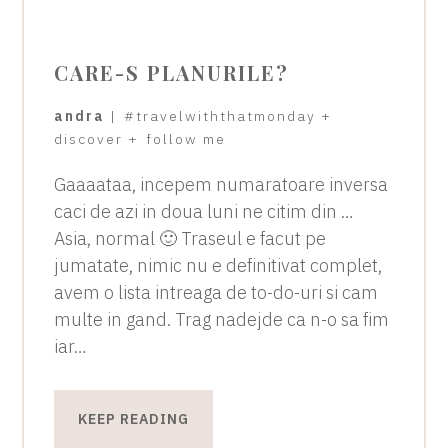
CARE-S PLANURILE?
andra
|
#travelwiththatmonday
+
discover
+
follow me
Gaaaataa, incepem numaratoare inversa
caci de azi in doua luni ne citim din …
Asia, normal 🙂 Traseul e facut pe
jumatate, nimic nu e definitivat complet,
avem o lista intreaga de to-do-uri si cam
multe in gand. Trag nadejde ca n-o sa fim
iar…
KEEP READING