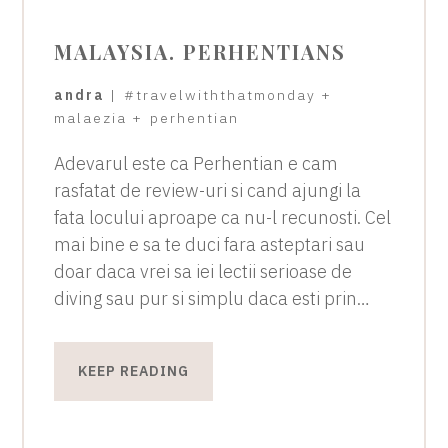
MALAYSIA. PERHENTIANS
andra
|
#travelwiththatmonday
+
malaezia
+
perhentian
Adevarul este ca Perhentian e cam
rasfatat de review-uri si cand ajungi la
fata locului aproape ca nu-l recunosti. Cel
mai bine e sa te duci fara asteptari sau
doar daca vrei sa iei lectii serioase de
diving sau pur si simplu daca esti prin…
KEEP READING