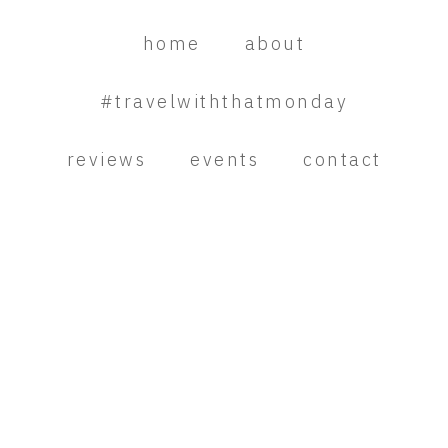
Skip
Skip
Skip
to
to
to
home
about
primary
main
primary
navigation
content
sidebar
#travelwiththatmonday
reviews
events
contact